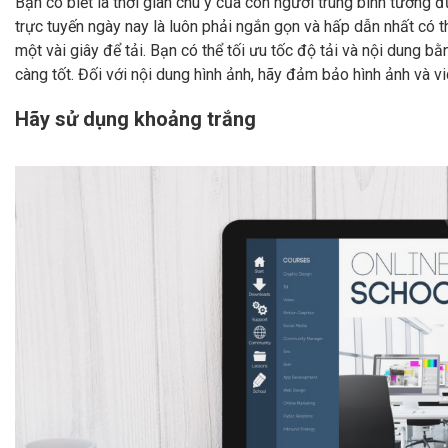
Bạn có biết là thời gian chú ý của con người trung bình tương 
trực tuyến ngày nay là luôn phải ngắn gọn và hấp dẫn nhất có
một vài giây để tải. Bạn có thể tối ưu tốc độ tải và nội dung b
càng tốt. Đối với nội dung hình ảnh, hãy đảm bảo hình ảnh và v
Hãy sử dụng khoảng trắng