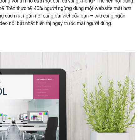
đương với trí nhớ của một con cá vàng không? Thế nên nội dung
 thể. Trên thực tế, 40% người ngừng dùng một website mất hơn
ằng cách rút ngắn nội dung bài viết của bạn – câu càng ngắn
ideo nổi bật nhất hiển thị ngay trước mắt người dùng.