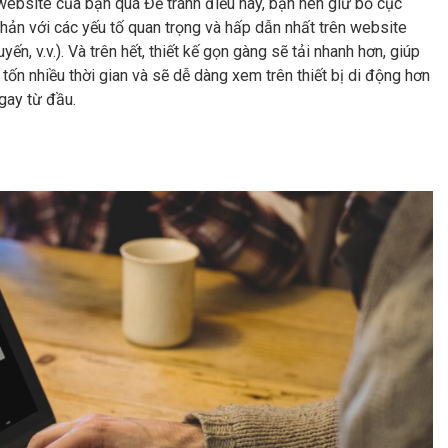
ebsite của bạn quá Để tránh điều này, bạn nên giữ bố cục
hản với các yếu tố quan trọng và hấp dẫn nhất trên website
yến, v.v.). Và trên hết, thiết kế gọn gàng sẽ tải nhanh hơn, giúp
n nhiều thời gian và sẽ dễ dàng xem trên thiết bị di động hơn
gay từ đầu.