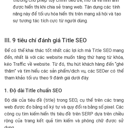
thường cho phép tùy chỉnh tiêu đề, mô tả và hình ảnh
được hiển thị khi chia sẻ trang web. Tận dụng các tính
năng này để tối ưu hóa hiển thị trên mạng xã hội và tạo
sự tương tác tích cực từ người dùng.
III. 9 tiêu chí đánh giá Title SEO
Để có thể khai thác tốt nhất các lợi ích mà Title SEO mang
đến, nhất là với các website muốn tăng thứ hạng từ khóa,
kéo Traffic về website. Từ đó, thu hút khách hàng đến “ghé
thăm” và tìm hiểu các sản phẩm/dịch vụ, các SEOer có thể
tham khảo tối ưu theo 9 đánh giá dưới đây.
1. Độ dài Title chuẩn SEO
Độ dài của tiêu đề (title) trong SEO, cụ thể trên các trang
web được đo bằng số ký tự và quy đổi ra bằng số pixel. Các
công cụ tìm kiếm hiển thị tiêu đề trên SERP dựa trên chiều
rộng của trang kết quả tìm kiếm và phông chữ được sử
dụng.