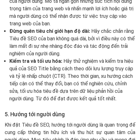
của người dùng. Mô tả ngắn gọn nhưng súc tích nội dung
trọng tâm của trang web và nhấn mạnh lợi ích hoặc giá trị
mà người dùng có thể nhận được từ việc truy cập vào
trang web của bạn.
Đừng quên tiêu chí giới hạn độ dài:
Hãy chắc chắn rằng
Tiêu đề SEO của bạn không quá dài, bởi vì điều này có thể
làm mất đi sự nhẹ nhàng độc đáo và tác động đến trải
nghiệm của người dùng.
Kiểm tra và tối ưu hóa:
Hãy thử nghiệm và kiểm tra hiệu
quả của SEO Title bằng cách theo dõi lưu lượng truy cập
và tỷ lệ nhấp chuột (CTR). Theo thời gian, xu hướng cách
tiếp cận có thể thay đổi, bạn có thể nghiên cứu, chỉnh
sửa, tối ưu hóa tiêu đề dựa trên dữ liệu phản hồi của
người dùng. Từ đó để đạt được kết quả tốt nhất.
5. Hướng tới người dùng
Khi đặt Tiêu đề SEO, hướng tới người dùng là quan trọng để
cung cấp thông tin hữu ích và thu hút sự quan tâm của
người dùng. Mục tiêu chính là đáp ứng nhu cầu và mong đợi