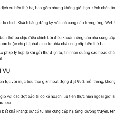
dịch vụ bên thứ ba, bao gồm nhưng không giới hạn: kênh nhắn tin 
oản do chính Khách hàng đăng ký với nhà cung cấp tương ứng. Web
bên thứ ba chịu điều chỉnh bởi điều khoản riêng của nhà cung cấ
khoản hoặc chi phí phát sinh từ phía nhà cung cấp bên thứ ba.
ở pháp lý hợp lệ khi gửi thư điện tử, tin nhắn quảng cáo hoặc c
t.
H VỤ
ên tục với mục tiêu thời gian hoạt động đạt 99% mỗi tháng, không 
 giờ với các đợt bảo trì có kế hoạch, ưu tiên thực hiện ngoài giờ 
áo sau.
n bất khả kháng; sự cố từ nhà cung cấp hạ tầng, đường truyền, t