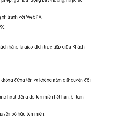
ái phép, gửi lưu lượng bất thường, hoặc sử
cạnh tranh với WebPX.
PX.
ch hàng là giao dịch trực tiếp giữa Khách
 không đứng tên và không nắm giữ quyền đối
ừng hoạt động do tên miền hết hạn, bị tạm
quyền sở hữu tên miền.