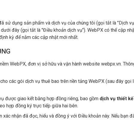
ử dụng sản phẩm và dịch vụ của chúng tôi (gọi tắt là "Dịch vụ"
dưới đây (gọi tắt là "Điều khoản dịch vụ"). WebPX có thể cập nhậ
 định kỳ để nắm các cập nhật mới nhất.
ỤNG
mềm WebPX, đơn vị sở hữu và vận hành website webpx.vn. Thông 
 cho các gói dịch vụ thuê bao trên nền tảng WebPX (sau đây gọi 
vụ được giao kết bằng hợp đồng riêng, bao gồm
dịch vụ thiết k
heo hợp đồng ký trực tiếp giữa hai bên.
n xác nhận đã đọc, hiểu và đồng ý với Điều khoản này. Nếu bạn đ