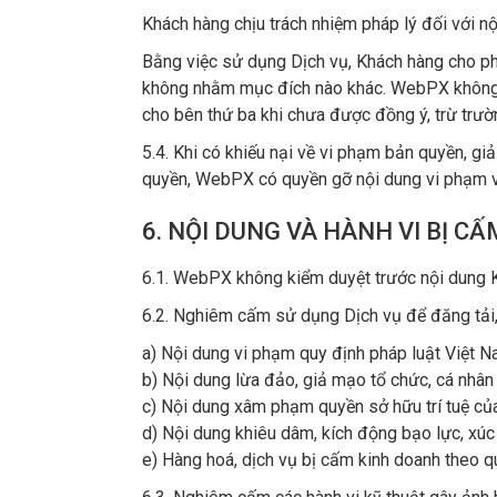
Khách hàng chịu trách nhiệm pháp lý đối với nộ
Bằng việc sử dụng Dịch vụ, Khách hàng cho phé
không nhằm mục đích nào khác. WebPX không s
cho bên thứ ba khi chưa được đồng ý, trừ trườ
5.4. Khi có khiếu nại về vi phạm bản quyền, 
quyền, WebPX có quyền gỡ nội dung vi phạm v
6. NỘI DUNG VÀ HÀNH VI BỊ CẤ
6.1. WebPX không kiểm duyệt trước nội dung Kh
6.2. Nghiêm cấm sử dụng Dịch vụ để đăng tải, 
a) Nội dung vi phạm quy định pháp luật Việt N
b) Nội dung lừa đảo, giả mạo tổ chức, cá nhân
c) Nội dung xâm phạm quyền sở hữu trí tuệ củ
d) Nội dung khiêu dâm, kích động bạo lực, xú
e) Hàng hoá, dịch vụ bị cấm kinh doanh theo qu