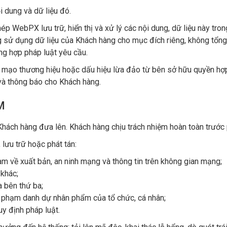
i dung và dữ liệu đó.
p WebPX lưu trữ, hiển thị và xử lý các nội dung, dữ liệu này tron
ử dụng dữ liệu của Khách hàng cho mục đích riêng, không tổng
ng hợp pháp luật yêu cầu.
giả mạo thương hiệu hoặc dấu hiệu lừa đảo từ bên sở hữu quyền h
à thông báo cho Khách hàng.
M
ách hàng đưa lên. Khách hàng chịu trách nhiệm hoàn toàn trước p
lưu trữ hoặc phát tán:
am về xuất bản, an ninh mạng và thông tin trên không gian mạng;
 khác;
a bên thứ ba;
c phạm danh dự nhân phẩm của tổ chức, cá nhân;
y định pháp luật.