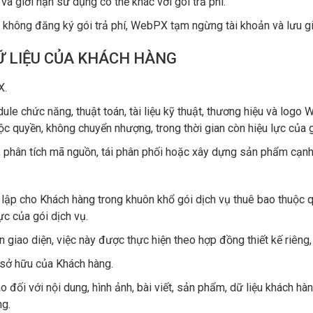
 và giới hạn sử dụng có thể khác với gói trả phí.
g không đăng ký gói trả phí, WebPX tạm ngừng tài khoản và lưu giữ
DỮ LIỆU CỦA KHÁCH HÀNG
X.
dule chức năng, thuật toán, tài liệu kỹ thuật, thương hiệu và log
quyền, không chuyển nhượng, trong thời gian còn hiệu lực của g
 phân tích mã nguồn, tái phân phối hoặc xây dựng sản phẩm cạnh
t lập cho Khách hàng trong khuôn khổ gói dịch vụ thuê bao thuộc
ực của gói dịch vụ.
iao diện, việc này được thực hiện theo hợp đồng thiết kế riêng,
 sở hữu của Khách hàng.
ối với nội dung, hình ảnh, bài viết, sản phẩm, dữ liệu khách hà
ng.