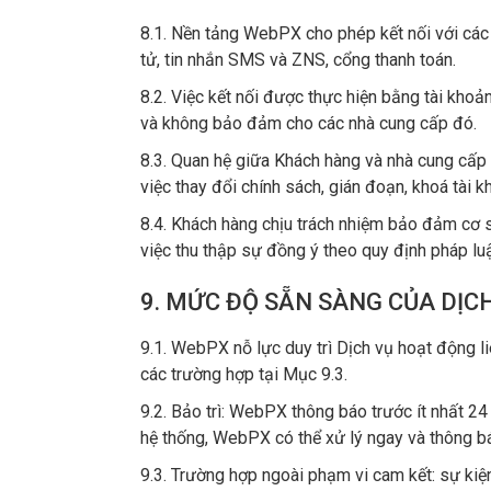
8.1. Nền tảng WebPX cho phép kết nối với các 
tử, tin nhắn SMS và ZNS, cổng thanh toán.
8.2. Việc kết nối được thực hiện bằng tài kh
và không bảo đảm cho các nhà cung cấp đó.
8.3. Quan hệ giữa Khách hàng và nhà cung cấp 
việc thay đổi chính sách, gián đoạn, khoá tài 
8.4. Khách hàng chịu trách nhiệm bảo đảm cơ s
việc thu thập sự đồng ý theo quy định pháp luậ
9. MỨC ĐỘ SẴN SÀNG CỦA DỊC
9.1. WebPX nỗ lực duy trì Dịch vụ hoạt động li
các trường hợp tại Mục 9.3.
9.2. Bảo trì: WebPX thông báo trước ít nhất 24
hệ thống, WebPX có thể xử lý ngay và thông b
9.3. Trường hợp ngoài phạm vi cam kết: sự kiệ