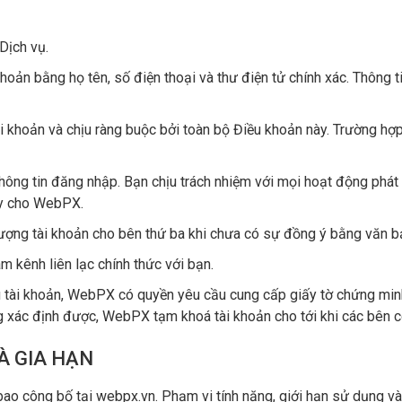
Dịch vụ.
khoản bằng họ tên, số điện thoại và thư điện tử chính xác. Thông
 khoản và chịu ràng buộc bởi toàn bộ Điều khoản này. Trường hợp 
hông tin đăng nhập. Bạn chịu trách nhiệm với mọi hoạt động phát s
gay cho WebPX.
hượng tài khoản cho bên thứ ba khi chưa có sự đồng ý bằng văn
 kênh liên lạc chính thức với bạn.
u tài khoản, WebPX có quyền yêu cầu cung cấp giấy tờ chứng min
ng xác định được, WebPX tạm khoá tài khoản cho tới khi các bên có
VÀ GIA HẠN
bao công bố tại webpx.vn. Phạm vi tính năng, giới hạn sử dụng và