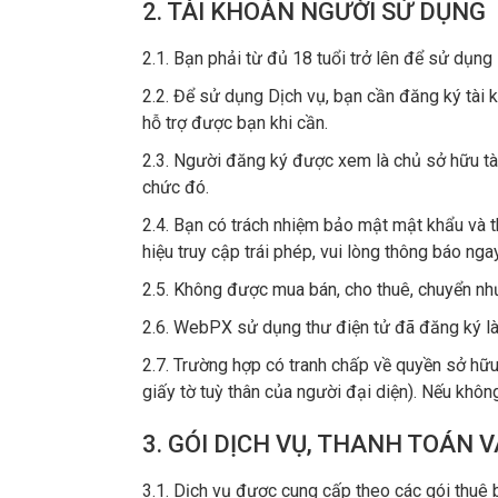
2. TÀI KHOẢN NGƯỜI SỬ DỤNG
2.1. Bạn phải từ đủ 18 tuổi trở lên để sử dụng 
2.2. Để sử dụng Dịch vụ, bạn cần đăng ký tài 
hỗ trợ được bạn khi cần.
2.3. Người đăng ký được xem là chủ sở hữu tài
chức đó.
2.4. Bạn có trách nhiệm bảo mật mật khẩu và t
hiệu truy cập trái phép, vui lòng thông báo n
2.5. Không được mua bán, cho thuê, chuyển n
2.6. WebPX sử dụng thư điện tử đã đăng ký làm
2.7. Trường hợp có tranh chấp về quyền sở hữ
giấy tờ tuỳ thân của người đại diện). Nếu khô
3. GÓI DỊCH VỤ, THANH TOÁN 
3.1. Dịch vụ được cung cấp theo các gói thuê 