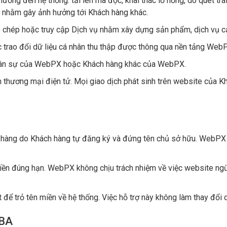
ưởng đến hệ thống: tải lên mã độc, khai thác lỗ hổng, dò quét tr
ý nhằm gây ảnh hưởng tới Khách hàng khác.
ao chép hoặc truy cập Dịch vụ nhằm xây dựng sản phẩm, dịch vụ 
 trao đổi dữ liệu cá nhân thu thập được thông qua nền tảng Web
nhân sự của WebPX hoặc Khách hàng khác của WebPX.
thương mại điện tử. Mọi giao dịch phát sinh trên website của Khá
 hàng do Khách hàng tự đăng ký và đứng tên chủ sở hữu. WebPX
 miền đúng hạn. WebPX không chịu trách nhiệm về việc website ng
 để trỏ tên miền về hệ thống. Việc hỗ trợ này không làm thay đổi 
 BA