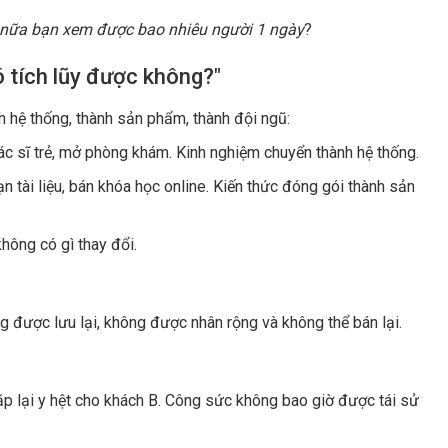
mắt mệt, giấc ngủ không còn sâu. Không phải thầy không muốn
c không?
hông còn làm được.
g ở giai đoạn 2
Thu nhập thấp hoặc gần như chưa có.
tưởng nghề này chỉ có thế. Thu nhập tốt nhất, hạnh phúc nhất