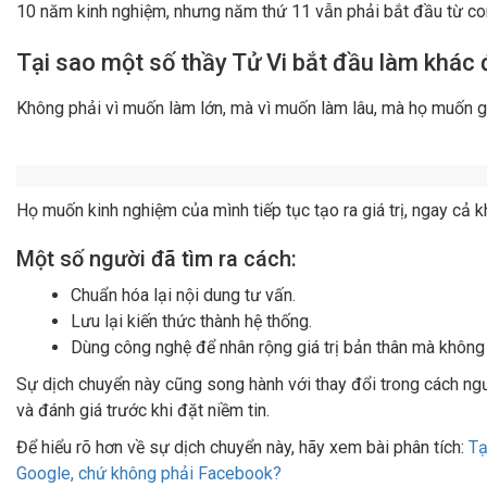
Giai đoạn ít người chuẩn bị nhất. Sức khỏe yếu dần, không thể 
hẳn.
Vấn đề không phải là bạn đang xem mấy khách, mà là
10 năm 
Câu hỏi không ai muốn đối mặt: "Nghề này có
Ở nhiều nghề khác, kinh nghiệm lâu năm có thể chuyển hóa thàn
Bác sĩ:
Năm thứ 10 vẫn khám bệnh, nhưng họ có thể đào tạo bá
Giáo viên:
Năm thứ 10 vẫn đứng lớp, nhưng họ có thể biên soạn
phẩm.
Thầy Tử Vi:
Năm thứ 10 vẫn xem 5 người/ngày. Và... gần như k
Kinh nghiệm +10 năm của bạn nằm ở đâu?
Nó nằm trong đầu bạn, trong những lần tư vấn đã qua. Nó không
Mỗi lần xem = Bạn đang "bán thời gian" lần nữa
Cùng một vấn đề sự nghiệp, bạn giải thích cho khách A rồi lại 