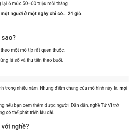
 lại ở mức 50–60 triệu mỗi tháng.
ì
một người ở một ngày chỉ có... 24 giờ
.
a sao?
 theo một mô típ rất quen thuộc:
từng lá số và thu tiền theo buổi.