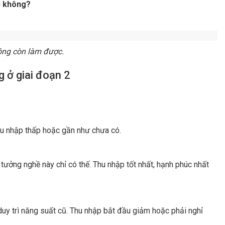
a với nghề?
iệp.Người làm Tử Vi thường sớm muộn cũng chạm vào ba điểm
g thể nhân đôi.
o và tâm lực để xem liên tục.
hề nghiệp.
ức sâu rộng của bạn vẫn nằm trong đầu, chứ không nằm trong
ới lá số
gười làm nghề mệnh lý: kinh nghiệm không đi đôi với tuổi hưu.
phí để tích lũy kinh nghiệm. Giai đoạn giữa sự nghiệp là lúc
g đủ đầy.