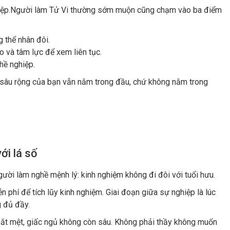
ịnh trong nhiều năm. Nhưng điểm chung của mô hình này là:
mọi
tăng nếu bạn xem thêm được người. Dần dần, nghề Tử Vi trở
 có thể phát triển lâu dài.