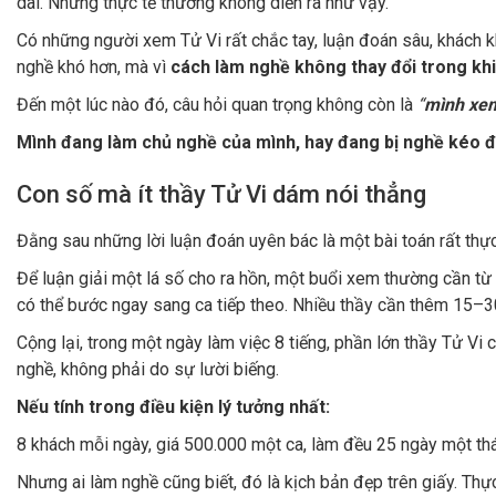
dài. Nhưng thực tế thường không diễn ra như vậy.
Có những người xem Tử Vi rất chắc tay, luận đoán sâu, khách k
nghề khó hơn, mà vì
cách làm nghề không thay đổi trong kh
Đến một lúc nào đó, câu hỏi quan trọng không còn là
“
mình xe
Mình đang làm chủ nghề của mình, hay đang bị nghề kéo đ
Con số mà ít thầy Tử Vi dám nói thẳng
Đằng sau những lời luận đoán uyên bác là một bài toán rất thực
Để luận giải một lá số cho ra hồn, một buổi xem thường cần từ
có thể bước ngay sang ca tiếp theo. Nhiều thầy cần thêm 15–30
Cộng lại, trong một ngày làm việc 8 tiếng, phần lớn thầy Tử Vi 
nghề, không phải do sự lười biếng.
Nếu tính trong điều kiện lý tưởng nhất:
8 khách mỗi ngày, giá 500.000 một ca, làm đều 25 ngày một th
Nhưng ai làm nghề cũng biết, đó là kịch bản đẹp trên giấy. Thự