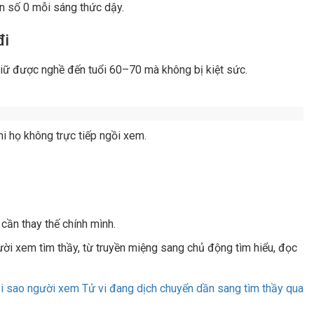
duy trì năng suất cũ. Thu nhập bắt đầu giảm hoặc phải nghỉ
nữa bạn xem được bao nhiêu người 1 ngày
?
 tích lũy được không?"
h hệ thống, thành sản phẩm, thành đội ngũ:
c sĩ trẻ, mở phòng khám. Kinh nghiệm chuyển thành hệ thống.
 tài liệu, bán khóa học online. Kiến thức đóng gói thành sản
hông có gì thay đổi.
 được lưu lại, không được nhân rộng và không thể bán lại.
lặp lại y hệt cho khách B. Công sức không bao giờ được tái sử