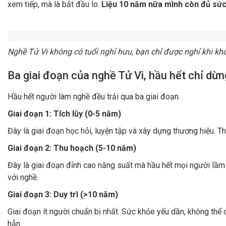
Vì sao nhiều người giỏi Tử Vi nhưng khó đi x
Vấn đề không nằm ở chuyên môn, mà nằm ở cấu trúc nghề ngh
giới hạn:
Giới hạn thời gian
: Một ngày chỉ có chừng đó giờ, khôn
Giới hạn sức người
: Không phải lúc nào cũng đủ tỉnh tá
Giới hạn về thu nhập:
là không tích lũy được tài sản ng
Càng nhiều thời gian, kinh nghiệm càng được tích lũy, kiến th
một hệ thống có thể tiếp tục sinh giá trị khi bạn nghỉ ngơi.
Đến một giai đoạn, rất nhiều người tự hỏi:
Nếu mình dừng xem một thời gian, nghề này còn lại gì?
Câu chuyện của thầy Minh - 20 năm gắn bó v
Hành trình của thầy Minh là hình ảnh phản chiếu của rất nhiều n
Những năm đầu:
thầy học hỏi không ngừng, sẵn sàng xem miễn 
tên tuổi đã vững, mỗi ngày 6–7 ca, thu nhập ổn định, cuộc sốn