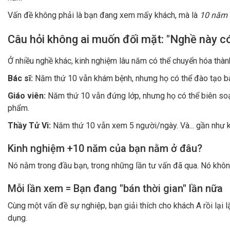
Nhưng sau gần 10 năm:
cơ thể bắt đầu lên tiếng. Lưng mỏi, 
xem tiếp, mà là bắt đầu lo:
Liệu 10 năm nữa mình còn đủ sứ
Nghề Tử Vi không có tuổi nghỉ hưu, bạn chỉ được nghỉ khi k
Ba giai đoạn của nghề Tử Vi, hầu hết chỉ dừn
Hầu hết người làm nghề đều trải qua ba giai đoạn.
Giai đoạn 1: Tích lũy (0-5 năm)
Đây là giai đoạn học hỏi, luyện tập và xây dựng thương hiệu. 
Giai đoạn 2: Thu hoạch (5-10 năm)
Đây là giai đoạn đỉnh cao năng suất mà hầu hết mọi người lầm 
với nghề.
Giai đoạn 3: Duy trì (>10 năm)