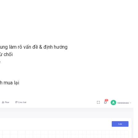
 dung làm rõ vấn đề & định hướng
ừ chối
ệ
ch mua lại