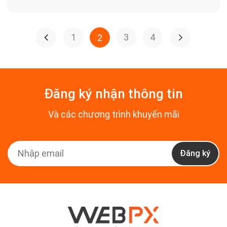
1
3
4
2
Đăng ký nhận thông tin
Và các chương trình khuyến mãi
Đăng ký